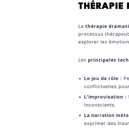
THÉRAPIE 
La
thérapie dramat
processus thérapeutiq
explorer les émotion
Les
principales tec
Le jeu de rôle :
Pe
conflictuelles pou
L’improvisation :
S
inconscients.
La narration méta
exprimer des trau