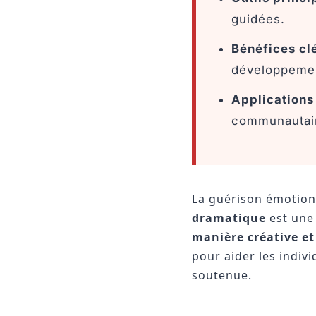
guidées.
Bénéfices clé
développement
Applications 
communautair
La guérison émotionn
dramatique
est une 
manière créative e
pour aider les indiv
soutenue.