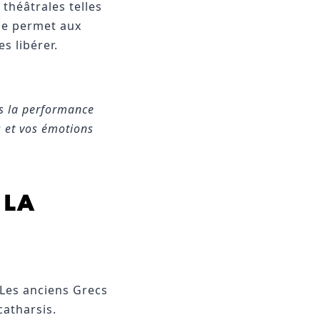
théâtrales telles
ue permet aux
s libérer.
as la performance
ps et vos émotions
 LA
 Les anciens Grecs
catharsis.