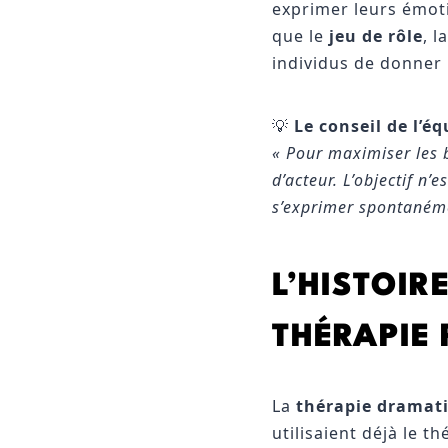
exprimer leurs émoti
que le
jeu de rôle
, l
individus de donner 
💡
Le conseil de l’é
« Pour maximiser les 
d’acteur. L’objectif n’
s’exprimer spontanéme
L’HISTOIR
THÉRAPIE 
La
thérapie dramat
utilisaient déjà le 