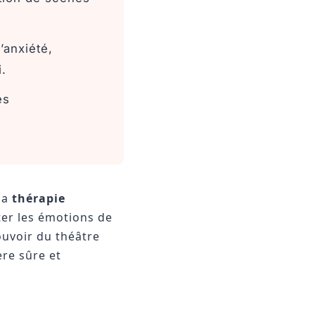
’anxiété,
.
es
la
thérapie
ter les émotions de
pouvoir du théâtre
ère sûre et