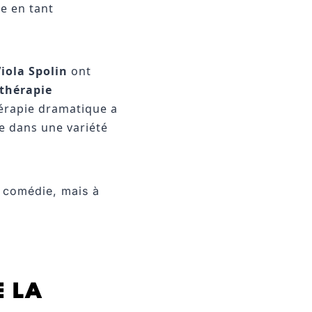
ée en tant
iola Spolin
ont
thérapie
hérapie dramatique a
e dans une variété
a comédie, mais à
E LA