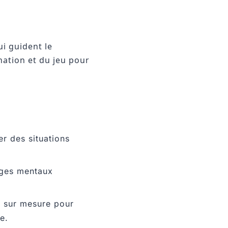
i guident le
ination et du jeu pour
r des situations
ages mentaux
s sur mesure pour
e.