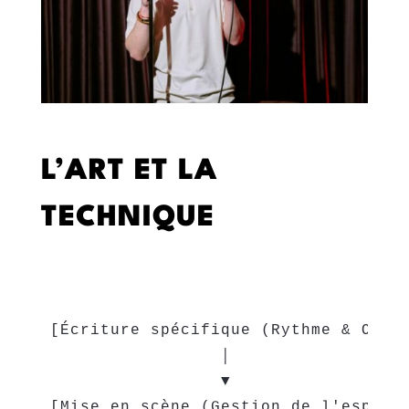
L’ART ET LA
TECHNIQUE
[Écriture spécifique (Rythme & Orali
                 │

                 ▼

[Mise en scène (Gestion de l'espace 